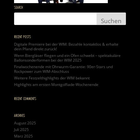
SEARCH
RECENT POSTS
Digitale Premiere bei der WIM: Bezahle kontaktlos & erhalte
dein Pfand direkt zurück!
Wenn Biergläser fliegen und ein Ofen schwebt – spektakuläre
Ballonsonderformen bei der WIM 2025
Finalwochenende mit Ohrwurm-Garantie: 90er-Stars und
Rockpower zum WIM-Abschluss
Weitere Festzelthighlights der WIM bekannt
Highlights am ersten Montgolfiade-Wochenende
RECENT COMMENTS
ARCHIVES
August 2025
Juli 2025
März 2025