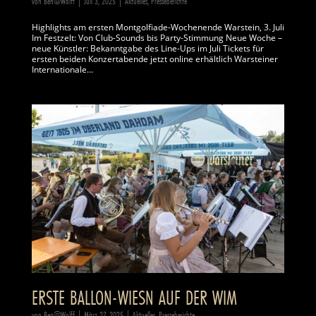
von
Ben@Wolff
|
Juli 3, 2025
|
Aktuelles
,
Presseberichte
Highlights am ersten Montgolfiade-Wochenende Warstein, 3. Juli
Im Festzelt: Von Club-Sounds bis Party-Stimmung Neue Woche –
neue Künstler: Bekanntgabe des Line-Ups im Juli Tickets für
ersten beiden Konzertabende jetzt online erhältlich Warsteiner
Internationale...
ERSTE BALLON-WIESN AUF DER WIM
von
Ben@Wolff
|
März 27, 2025
|
Aktuelles
,
Presseberichte