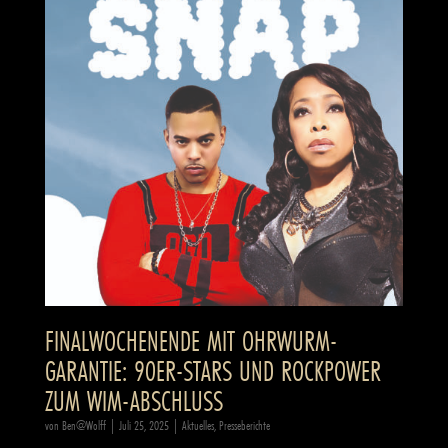
FINALWOCHENENDE MIT OHRWURM-
GARANTIE: 90ER-STARS UND ROCKPOWER
ZUM WIM-ABSCHLUSS
von
Ben@Wolff
|
Juli 25, 2025
|
Aktuelles
,
Presseberichte