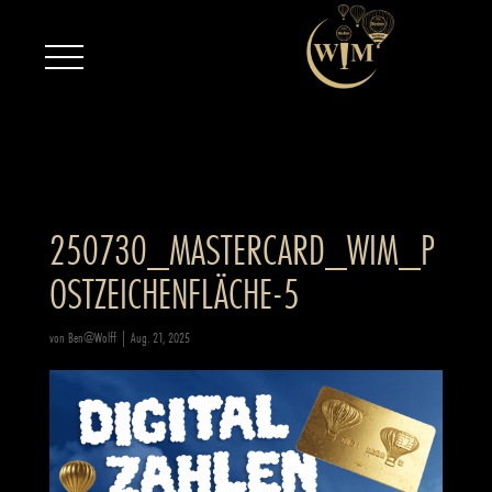
250730_MASTERCARD_WIM_P
OSTZEICHENFLÄCHE-5
von
Ben@Wolff
|
Aug. 21, 2025