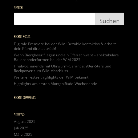
SEARCH
RECENT POSTS
Digitale Premiere bei der WIM: Bezahle kontaktlos & erhalte
dein Pfand direkt zurück!
Wenn Biergläser fliegen und ein Ofen schwebt – spektakuläre
Ballonsonderformen bei der WIM 2025
Finalwochenende mit Ohrwurm-Garantie: 90er-Stars und
Rockpower zum WIM-Abschluss
Weitere Festzelthighlights der WIM bekannt
Highlights am ersten Montgolfiade-Wochenende
RECENT COMMENTS
ARCHIVES
August 2025
Juli 2025
März 2025