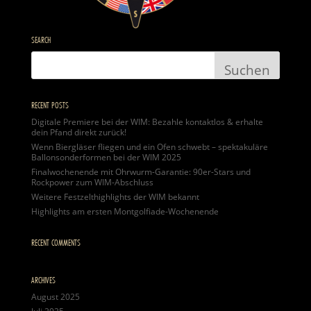
SEARCH
RECENT POSTS
Digitale Premiere bei der WIM: Bezahle kontaktlos & erhalte
dein Pfand direkt zurück!
Wenn Biergläser fliegen und ein Ofen schwebt – spektakuläre
Ballonsonderformen bei der WIM 2025
Finalwochenende mit Ohrwurm-Garantie: 90er-Stars und
Rockpower zum WIM-Abschluss
Weitere Festzelthighlights der WIM bekannt
Highlights am ersten Montgolfiade-Wochenende
RECENT COMMENTS
ARCHIVES
August 2025