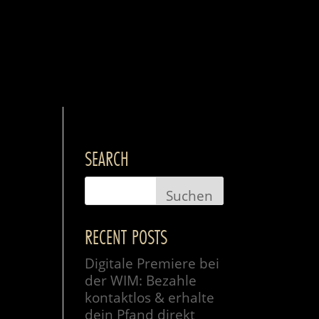
SEARCH
RECENT POSTS
Digitale Premiere bei
der WIM: Bezahle
kontaktlos & erhalte
dein Pfand direkt