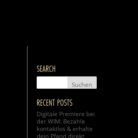
SEARCH
RECENT POSTS
Digitale Premiere bei
der WIM: Bezahle
kontaktlos & erhalte
dein Pfand direkt