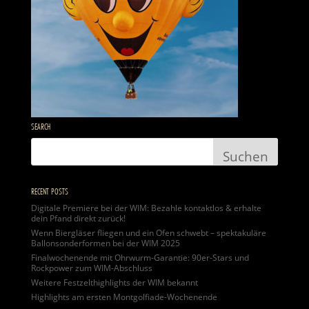
SEARCH
RECENT POSTS
Digitale Premiere bei der WIM: Bezahle kontaktlos & erhalte
dein Pfand direkt zurück!
Wenn Biergläser fliegen und ein Ofen schwebt – spektakuläre
Ballonsonderformen bei der WIM 2025
Finalwochenende mit Ohrwurm-Garantie: 90er-Stars und
Rockpower zum WIM-Abschluss
Weitere Festzelthighlights der WIM bekannt
Highlights am ersten Montgolfiade-Wochenende