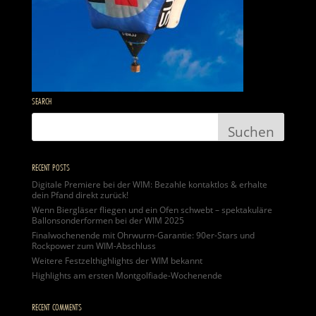
SEARCH
RECENT POSTS
Digitale Premiere bei der WIM: Bezahle kontaktlos & erhalte
dein Pfand direkt zurück!
Wenn Biergläser fliegen und ein Ofen schwebt – spektakuläre
Ballonsonderformen bei der WIM 2025
Finalwochenende mit Ohrwurm-Garantie: 90er-Stars und
Rockpower zum WIM-Abschluss
Weitere Festzelthighlights der WIM bekannt
Highlights am ersten Montgolfiade-Wochenende
RECENT COMMENTS