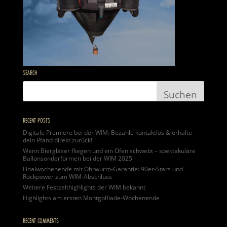
SEARCH
RECENT POSTS
Digitale Premiere bei der WIM: Bezahle kontaktlos & erhalte
dein Pfand direkt zurück!
Wenn Biergläser fliegen und ein Ofen schwebt – spektakuläre
Ballonsonderformen bei der WIM 2025
Finalwochenende mit Ohrwurm-Garantie: 90er-Stars und
Rockpower zum WIM-Abschluss
Weitere Festzelthighlights der WIM bekannt
Highlights am ersten Montgolfiade-Wochenende
RECENT COMMENTS