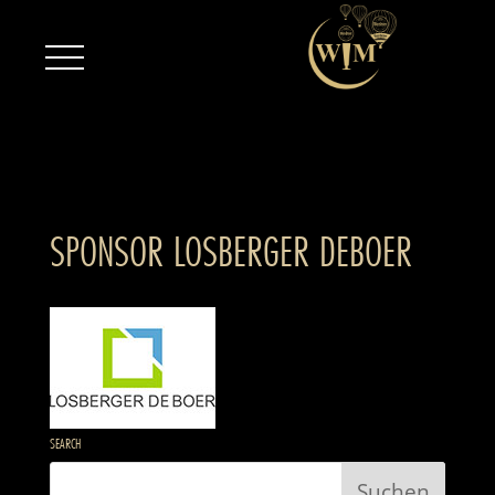
SPONSOR LOSBERGER DEBOER
SEARCH