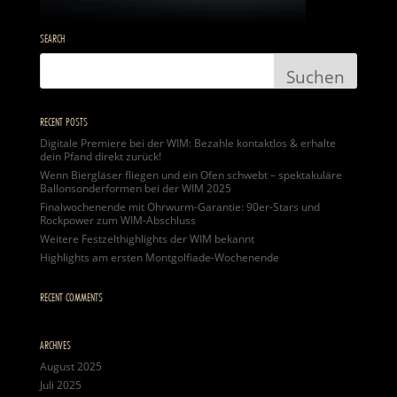
SEARCH
RECENT POSTS
Digitale Premiere bei der WIM: Bezahle kontaktlos & erhalte
dein Pfand direkt zurück!
Wenn Biergläser fliegen und ein Ofen schwebt – spektakuläre
Ballonsonderformen bei der WIM 2025
Finalwochenende mit Ohrwurm-Garantie: 90er-Stars und
Rockpower zum WIM-Abschluss
Weitere Festzelthighlights der WIM bekannt
Highlights am ersten Montgolfiade-Wochenende
RECENT COMMENTS
ARCHIVES
August 2025
Juli 2025