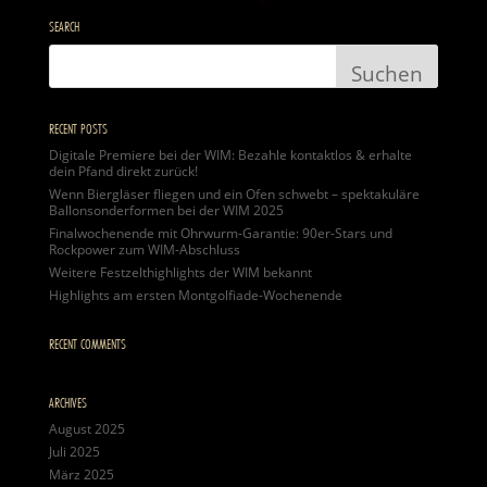
SEARCH
RECENT POSTS
Digitale Premiere bei der WIM: Bezahle kontaktlos & erhalte
dein Pfand direkt zurück!
Wenn Biergläser fliegen und ein Ofen schwebt – spektakuläre
Ballonsonderformen bei der WIM 2025
Finalwochenende mit Ohrwurm-Garantie: 90er-Stars und
Rockpower zum WIM-Abschluss
Weitere Festzelthighlights der WIM bekannt
Highlights am ersten Montgolfiade-Wochenende
RECENT COMMENTS
ARCHIVES
August 2025
Juli 2025
März 2025