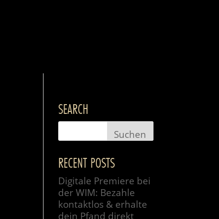
SEARCH
RECENT POSTS
Digitale Premiere bei
der WIM: Bezahle
kontaktlos & erhalte
dein Pfand direkt