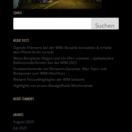
SEARCH
RECENT POSTS
Digitale Premiere bei der WIM: Bezahle kontaktlos & erhalte
dein Pfand direkt zurück!
Wenn Biergläser fliegen und ein Ofen schwebt – spektakuläre
Ballonsonderformen bei der WIM 2025
Finalwochenende mit Ohrwurm-Garantie: 90er-Stars und
Rockpower zum WIM-Abschluss
Weitere Festzelthighlights der WIM bekannt
Highlights am ersten Montgolfiade-Wochenende
RECENT COMMENTS
ARCHIVES
August 2025
Juli 2025