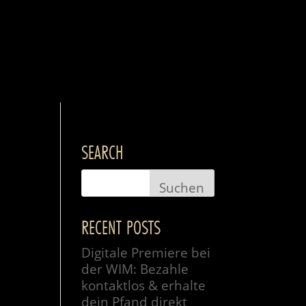
SEARCH
RECENT POSTS
Digitale Premiere bei
der WIM: Bezahle
kontaktlos & erhalte
dein Pfand direkt