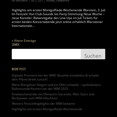
von
Ben@Wolff
|
Juli 3, 2025
|
Aktuelles
,
Presseberichte
Highlights am ersten Montgolfiade-Wochenende Warstein, 3. Juli
Im Festzelt: Von Club-Sounds bis Party-Stimmung Neue Woche –
neue Künstler: Bekanntgabe des Line-Ups im Juli Tickets für
ersten beiden Konzertabende jetzt online erhältlich Warsteiner
Internationale...
« Ältere Einträge
SEARCH
RECENT POSTS
Digitale Premiere bei der WIM: Bezahle kontaktlos & erhalte
dein Pfand direkt zurück!
Wenn Biergläser fliegen und ein Ofen schwebt – spektakuläre
Ballonsonderformen bei der WIM 2025
Finalwochenende mit Ohrwurm-Garantie: 90er-Stars und
Rockpower zum WIM-Abschluss
Weitere Festzelthighlights der WIM bekannt
Highlights am ersten Montgolfiade-Wochenende