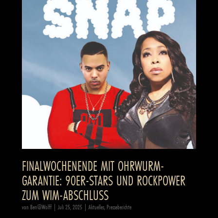
FINALWOCHENENDE MIT OHRWURM-
GARANTIE: 90ER-STARS UND ROCKPOWER
ZUM WIM-ABSCHLUSS
von
Ben@Wolff
|
Juli 25, 2025
|
Aktuelles
,
Presseberichte