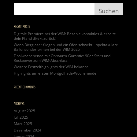
RECENT POSTS
Digitale Premiere bei der WIM: Bezahle kontaktlos & erhalte
dein Pfand direkt zurück!
Wenn Biergläser fliegen und ein Ofen schwebt – spektakuläre
Ballonsonderformen bei der WIM 2025
Finalwochenende mit Ohrwurm-Garantie: 90er-Stars und
Rockpower zum WIM-Abschluss
Weitere Festzelthighlights der WIM bekannt
Highlights am ersten Montgolfiade-Wochenende
RECENT COMMENTS
ARCHIVES
August 2025
Juli 2025
März 2025
Dezember 2024
Januar 2024