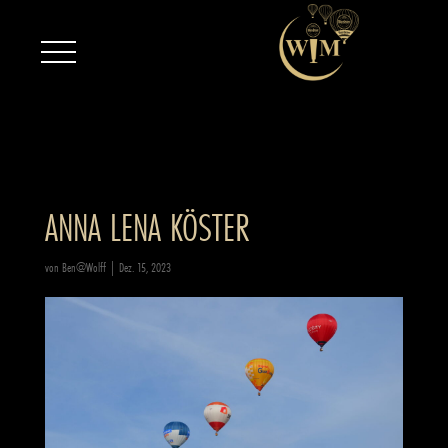
ANNA LENA KÖSTER
von
Ben@Wolff
|
Dez. 15, 2023