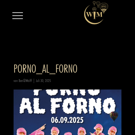
PORNO_AL_FORNO
von
Ben@Wolff
|
Juli 30, 2025