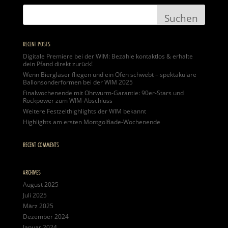
RECENT POSTS
Digitale Premiere bei der WIM: Bezahle kontaktlos & erhalte
dein Pfand direkt zurück!
Wenn Biergläser fliegen und ein Ofen schwebt – spektakuläre
Ballonsonderformen bei der WIM 2025
Finalwochenende mit Ohrwurm-Garantie: 90er-Stars und
Rockpower zum WIM-Abschluss
Weitere Festzelthighlights der WIM bekannt
Highlights am ersten Montgolfiade-Wochenende
RECENT COMMENTS
ARCHIVES
August 2025
Juli 2025
März 2025
Dezember 2024
Januar 2024