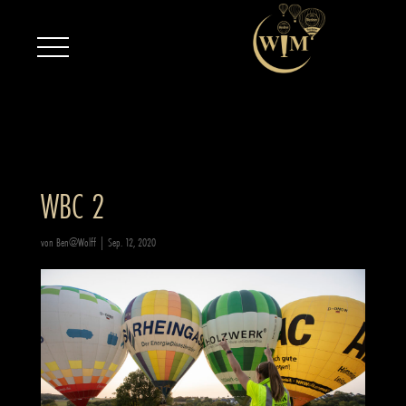
WBC 2
von
Ben@Wolff
|
Sep. 12, 2020