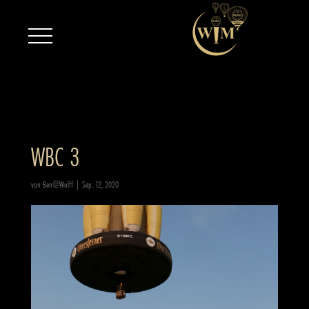
WBC 3
von
Ben@Wolff
|
Sep. 12, 2020