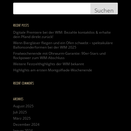
RECENT POSTS
Digitale Premiere bei der WIM: Bezahle kontaktlos & erhalte
dein Pfand direkt zurück!
Wenn Biergläser fliegen und ein Ofen schwebt – spektakuläre
Ballonsonderformen bei der WIM 2025
Finalwochenende mit Ohrwurm-Garantie: 90er-Stars und
Rockpower zum WIM-Abschluss
Weitere Festzelthighlights der WIM bekannt
Highlights am ersten Montgolfiade-Wochenende
RECENT COMMENTS
ARCHIVES
August 2025
Juli 2025
März 2025
Dezember 2024
Januar 2024