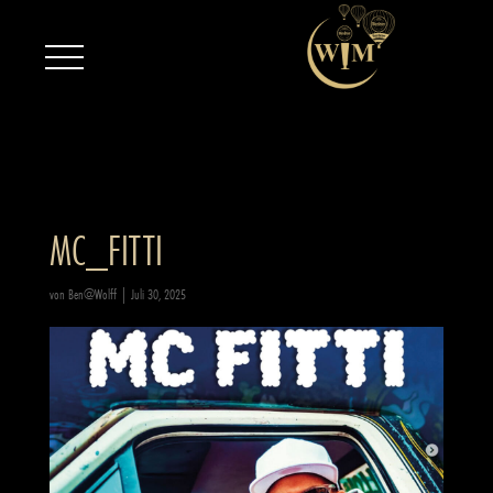
MC_FITTI
von
Ben@Wolff
|
Juli 30, 2025