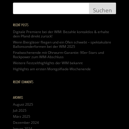
RECENT POSTS
Digitale Premiere bei der WIM: Bezahle kontaktlos & erhalte
dein Pfand direkt zurück!
Wenn Biergläser fliegen und ein Ofen schwebt – spektakuläre
Ballonsonderformen bei der WIM 2025
Finalwochenende mit Ohrwurm-Garantie: 90er-Stars und
Rockpower zum WIM-Abschluss
Weitere Festzelthighlights der WIM bekannt
Highlights am ersten Montgolfiade-Wochenende
RECENT COMMENTS
ARCHIVES
August 2025
Juli 2025
März 2025
Dezember 2024
Januar 2024